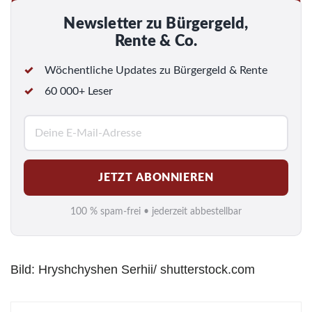
Newsletter zu Bürgergeld,
Rente & Co.
Wöchentliche Updates zu Bürgergeld & Rente
60 000+ Leser
E
-
M
JETZT ABONNIEREN
a
i
100 % spam-frei • jederzeit abbestellbar
l
*
Bild: Hryshchyshen Serhii/ shutterstock.com