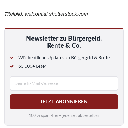
Titelbild: welcomia/ shutterstock.com
Newsletter zu Bürgergeld,
Rente & Co.
Wöchentliche Updates zu Bürgergeld & Rente
60 000+ Leser
E
-
M
JETZT ABONNIEREN
a
i
100 % spam-frei • jederzeit abbestellbar
l
*